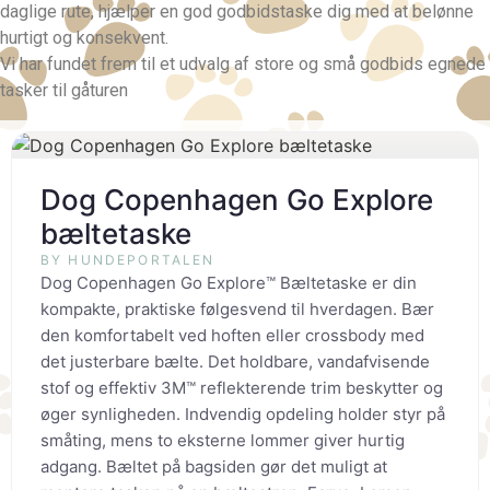
daglige rute, hjælper en god godbidstaske dig med at belønne
hurtigt og konsekvent.
Vi har fundet frem til et udvalg af store og små godbids egnede
tasker til gåturen
Dog Copenhagen Go Explore
bæltetaske
BY HUNDEPORTALEN
Dog Copenhagen Go Explore™ Bæltetaske er din
kompakte, praktiske følgesvend til hverdagen. Bær
den komfortabelt ved hoften eller crossbody med
det justerbare bælte. Det holdbare, vandafvisende
stof og effektiv 3M™ reflekterende trim beskytter og
øger synligheden. Indvendig opdeling holder styr på
småting, mens to eksterne lommer giver hurtig
adgang. Bæltet på bagsiden gør det muligt at