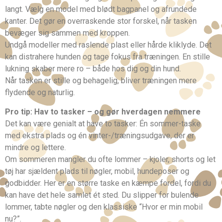
langt. Vælg en model med blødt bagpanel og afrundede
kanter. Det gør en overraskende stor forskel, når tasken
bevæger sig sammen med kroppen.
Undgå modeller med raslende plast eller hårde kliklyde. Det
kan distrahere hunden og tage fokus fra træningen. En stille
lukning skaber mere ro – både hos dig og din hund.
Når tasken er stille og behagelig, bliver træningen mere
flydende og naturlig.
Pro tip: Hav to tasker – og gør hverdagen nemmere
Det kan være genialt at have to tasker: Én sommer-taske
med ekstra plads og én vinter-/træningsudgave, der er
mindre og lettere.
Om sommeren mangler du ofte lommer – kjoler, shorts og let
tøj har sjældent plads til nøgler, mobil, hundeposer og
godbidder. Her er en større taske en kæmpe fordel, fordi du
kan have det hele samlet ét sted. Du slipper for bulende
lommer, tabte nøgler og den klassiske “Hvor er min mobil
nu?”.