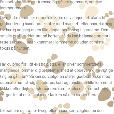
En godbidstaske gør træning og gåture nemmere, og dine
lommer renere.
De mindre modeller er perfekte, når du vil rejse let: plads til
godbidder og hundeposer, ofte med magnet- eller snørelukning
for hurtig adgang og en lille dispenseråbning til poserne. Den
smalle profil sidder tæt på hoften, så du kan belønne præcist i
rette sekund – uden krummer i lommerne og uden at miste
fokus på hunden.
Har du brug for lidt ekstra plads, eller giver sommertøjets
manglende lommer dig problemer med at opbevare dine vigtige
ting på gåturen? Så kan du vælge en større godbidstaske med
separate rum til nøgler, telefon, kort og måske en lille lomme til
klikker eller fløjte. Justerbar rem (bælte, clip eller crossbody)
sørger for at du kan placere tasken så den sidder bedst.
Uanset om du træner hvalp eller finpudser lydighed på den