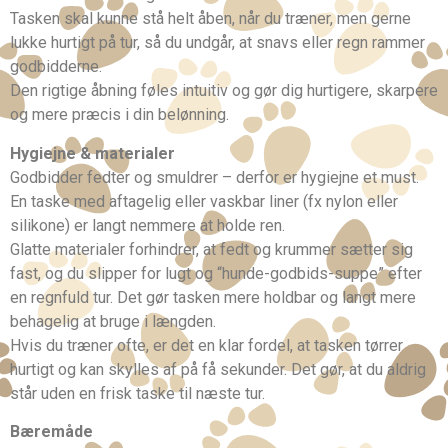
Tasken skal kunne stå helt åben, når du træner, men gerne
lukke hurtigt på tur, så du undgår, at snavs eller regn rammer
godbidderne.
Den rigtige åbning føles intuitiv og gør dig hurtigere, skarpere
og mere præcis i din belønning.
Hygiejne & materialer
Godbidder fedter og smuldrer – derfor er hygiejne et must.
En taske med aftagelig eller vaskbar liner (fx nylon eller
silikone) er langt nemmere at holde ren.
Glatte materialer forhindrer, at fedt og krummer sætter sig
fast, og du slipper for lugt og “hunde-godbids-suppe” efter
en regnfuld tur. Det gør tasken mere holdbar og langt mere
behagelig at bruge i længden.
Hvis du træner ofte, er det en klar fordel, at tasken tørrer
hurtigt og kan skylles af på få sekunder. Det gør, at du aldrig
står uden en frisk taske til næste tur.
Bæremåde