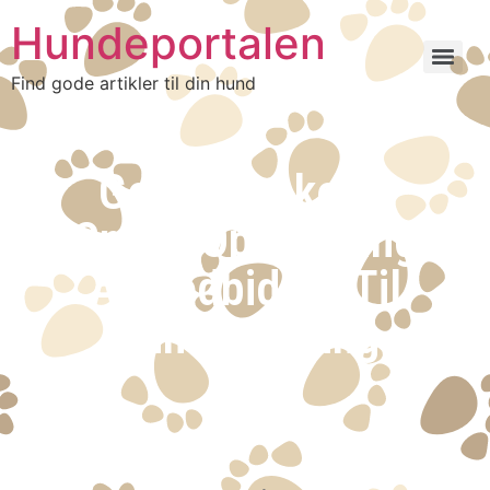
Hundeportalen
Find gode artikler til din hund
Godbidtasker –
Smart Opbevaring
Af Godbidder Til
Hundetræning