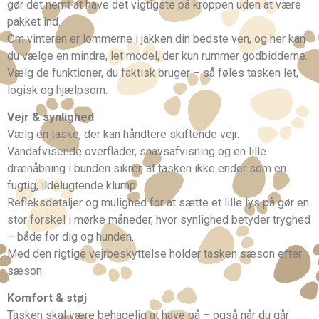
gør det nemt at have det vigtigste på kroppen uden at være
pakket ind.
Om vinteren er lommerne i jakken din bedste ven, og her kan
du vælge en mindre, let model, der kun rummer godbidderne.
Vælg de funktioner, du faktisk bruger – så føles tasken let,
logisk og hjælpsom.
Vejr & synlighed
Vælg en taske, der kan håndtere skiftende vejr.
Vandafvisende overflader, snavsafvisning og en lille
drænåbning i bunden sikrer, at tasken ikke ender som en
fugtig, ildelugtende klump.
Refleksdetaljer og mulighed for at sætte et lille lys på gør en
stor forskel i mørke måneder, hvor synlighed betyder tryghed
– både for dig og hunden.
Med den rigtige vejrbeskyttelse holder tasken sæson efter
sæson.
Komfort & støj
Tasken skal være behagelig at have på – også når du går