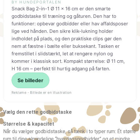
BY HUNDEPORTALEN
Snack Bag 2-in-1 Ø 11 x 16 cm er den smarte
godbidstaske til træning og gåturen. Den har to
funktioner: opbevar godbidder eller hav affaldsposer
lige ved hånden. Den sikre klik-lukning holder
indholdet på plads, og den praktiske clips gør den
nem at fæstne i bælte eller buksekant. Tasken er
fremstillet i slidstærkt, let at rengøre nylon og
kommer i klassisk sort. Kompakt størrelse: Ø 11 cm,
H 16 cm – perfekt til hurtig adgang på farten.
Se billeder
Reklame - Billede er en illustration
Vælg den rette godbidstaske
Størrelse & kapacitet
Når du vælger godbidstaske, så tænk i to typer rum: Ét større
rum til dine almindelige “hverdagsgodbidder” og et mindre