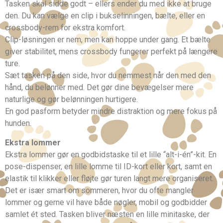
Tasken skal sidde godt – ellers ender du med ikke at bruge
den. Du kan vælge en clip i bukselinningen, bælte, eller en
crossbody-rem for ekstra komfort.
Clip-løsningen er nem, men kan hoppe under gang. Et bælte
giver stabilitet, mens crossbody fungerer perfekt på længere
ture.
Sæt tasken på den side, hvor du nemmest når den med den
hånd, du belønner med. Det gør dine bevægelser mere
naturlige og gør belønningen hurtigere.
En god pasform betyder mindre distraktion og mere fokus på
hunden.
Ekstra lommer
Ekstra lommer gør en godbidstaske til et lille “alt-i-én”-kit. En
pose-dispenser, en lille lomme til ID-kort eller kort, samt en
elastik til klikker eller fløjte gør turen langt mere organiseret.
Det er især smart om sommeren, hvor du ofte mangler
lommer og gerne vil have både nøgler, mobil og godbidder
samlet ét sted. Tasken bliver næsten en lille minitaske, der