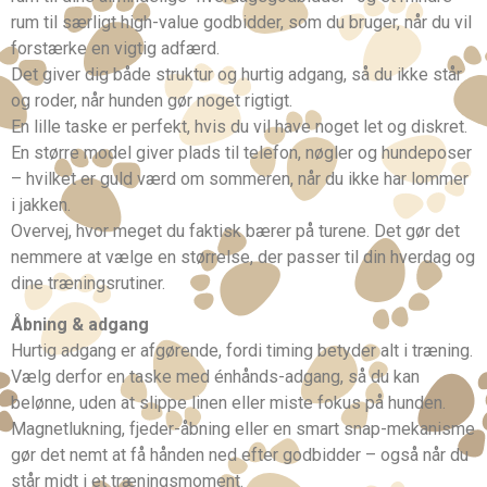
rum til særligt high-value godbidder, som du bruger, når du vil
forstærke en vigtig adfærd.
Det giver dig både struktur og hurtig adgang, så du ikke står
og roder, når hunden gør noget rigtigt.
En lille taske er perfekt, hvis du vil have noget let og diskret.
En større model giver plads til telefon, nøgler og hundeposer
– hvilket er guld værd om sommeren, når du ikke har lommer
i jakken.
Overvej, hvor meget du faktisk bærer på turene. Det gør det
nemmere at vælge en størrelse, der passer til din hverdag og
dine træningsrutiner.
Åbning & adgang
Hurtig adgang er afgørende, fordi timing betyder alt i træning.
Vælg derfor en taske med énhånds-adgang, så du kan
belønne, uden at slippe linen eller miste fokus på hunden.
Magnetlukning, fjeder-åbning eller en smart snap-mekanisme
gør det nemt at få hånden ned efter godbidder – også når du
står midt i et træningsmoment.