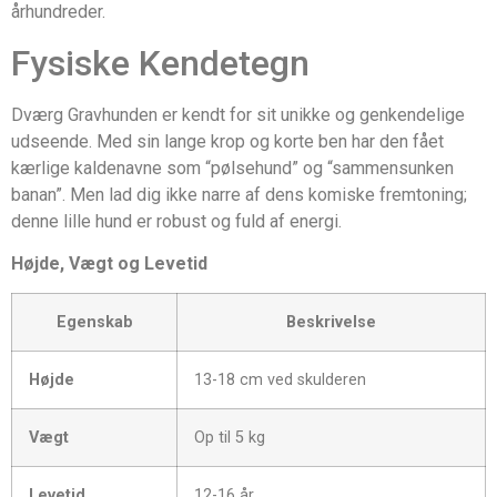
århundreder.
Fysiske Kendetegn
Dværg Gravhunden er kendt for sit unikke og genkendelige
udseende. Med sin lange krop og korte ben har den fået
kærlige kaldenavne som “pølsehund” og “sammensunken
banan”. Men lad dig ikke narre af dens komiske fremtoning;
denne lille hund er robust og fuld af energi.
Højde, Vægt og Levetid
Egenskab
Beskrivelse
Højde
13-18 cm ved skulderen
Vægt
Op til 5 kg
Levetid
12-16 år