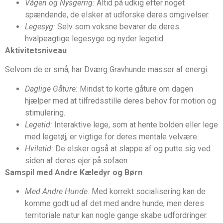
Vågen og Nysgerrig:
Altid på udkig efter noget
spændende, de elsker at udforske deres omgivelser.
Legesyg:
Selv som voksne bevarer de deres
hvalpeagtige legesyge og nyder legetid.
Aktivitetsniveau
Selvom de er små, har Dværg Gravhunde masser af energi.
Daglige Gåture:
Mindst to korte gåture om dagen
hjælper med at tilfredsstille deres behov for motion og
stimulering.
Legetid:
Interaktive lege, som at hente bolden eller lege
med legetøj, er vigtige for deres mentale velvære.
Hviletid:
De elsker også at slappe af og putte sig ved
siden af deres ejer på sofaen.
Samspil med Andre Kæledyr og Børn
Med Andre Hunde:
Med korrekt socialisering kan de
komme godt ud af det med andre hunde, men deres
territoriale natur kan nogle gange skabe udfordringer.