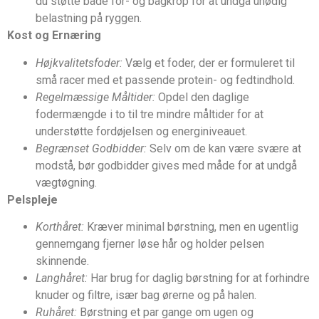
du støtte både for- og bagkrop for at undgå unødig
belastning på ryggen.
Kost og Ernæring
Højkvalitetsfoder:
Vælg et foder, der er formuleret til
små racer med et passende protein- og fedtindhold.
Regelmæssige Måltider:
Opdel den daglige
fodermængde i to til tre mindre måltider for at
understøtte fordøjelsen og energiniveauet.
Begrænset Godbidder:
Selv om de kan være svære at
modstå, bør godbidder gives med måde for at undgå
vægtøgning.
Pelspleje
Korthåret:
Kræver minimal børstning, men en ugentlig
gennemgang fjerner løse hår og holder pelsen
skinnende.
Langhåret:
Har brug for daglig børstning for at forhindre
knuder og filtre, især bag ørerne og på halen.
Ruhåret:
Børstning et par gange om ugen og