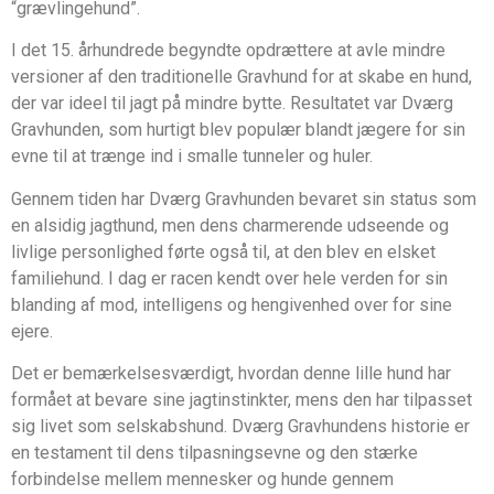
“grævlingehund”.
I det 15. århundrede begyndte opdrættere at avle mindre
versioner af den traditionelle Gravhund for at skabe en hund,
der var ideel til jagt på mindre bytte. Resultatet var Dværg
Gravhunden, som hurtigt blev populær blandt jægere for sin
evne til at trænge ind i smalle tunneler og huler.
Gennem tiden har Dværg Gravhunden bevaret sin status som
en alsidig jagthund, men dens charmerende udseende og
livlige personlighed førte også til, at den blev en elsket
familiehund. I dag er racen kendt over hele verden for sin
blanding af mod, intelligens og hengivenhed over for sine
ejere.
Det er bemærkelsesværdigt, hvordan denne lille hund har
formået at bevare sine jagtinstinkter, mens den har tilpasset
sig livet som selskabshund. Dværg Gravhundens historie er
en testament til dens tilpasningsevne og den stærke
forbindelse mellem mennesker og hunde gennem