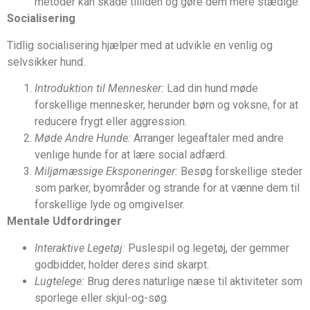
metoder kan skade tilliden og gøre dem mere stædige.
Socialisering
Tidlig socialisering hjælper med at udvikle en venlig og
selvsikker hund.
Introduktion til Mennesker:
Lad din hund møde
forskellige mennesker, herunder børn og voksne, for at
reducere frygt eller aggression.
Møde Andre Hunde:
Arranger legeaftaler med andre
venlige hunde for at lære social adfærd.
Miljømæssige Eksponeringer:
Besøg forskellige steder
som parker, byområder og strande for at vænne dem til
forskellige lyde og omgivelser.
Mentale Udfordringer
Interaktive Legetøj:
Puslespil og legetøj, der gemmer
godbidder, holder deres sind skarpt.
Lugtelege:
Brug deres naturlige næse til aktiviteter som
sporlege eller skjul-og-søg.