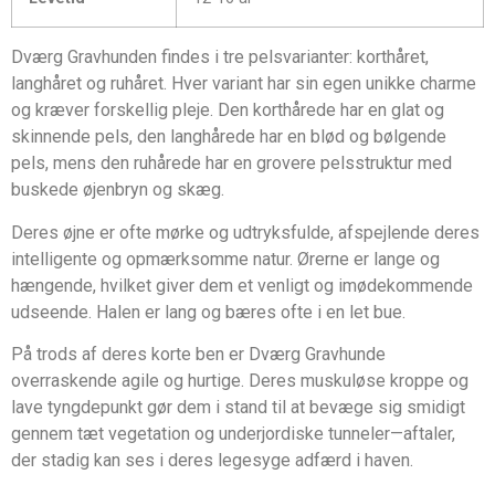
Dværg Gravhunden findes i tre pelsvarianter: korthåret,
langhåret og ruhåret. Hver variant har sin egen unikke charme
og kræver forskellig pleje. Den korthårede har en glat og
skinnende pels, den langhårede har en blød og bølgende
pels, mens den ruhårede har en grovere pelsstruktur med
buskede øjenbryn og skæg.
Deres øjne er ofte mørke og udtryksfulde, afspejlende deres
intelligente og opmærksomme natur. Ørerne er lange og
hængende, hvilket giver dem et venligt og imødekommende
udseende. Halen er lang og bæres ofte i en let bue.
På trods af deres korte ben er Dværg Gravhunde
overraskende agile og hurtige. Deres muskuløse kroppe og
lave tyngdepunkt gør dem i stand til at bevæge sig smidigt
gennem tæt vegetation og underjordiske tunneler—aftaler,
der stadig kan ses i deres legesyge adfærd i haven.