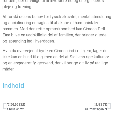
for dem, der er villige til at investere tid og energi i deres
pleje og træning.
At forstå racens behov for fysisk aktivitet, mental stimulering
og socialisering er nøglen til at skabe et harmonisk liv
sammen. Med den rette opmærksomhed kan Cirneco Dell
Etna blive en uadskillelig del af familien, der bringer glæde
og spænding ind i hverdagen.
Hvis du overvejer at byde en Cirneco ind i dit hjem, tager du
ikke kun en hund til dig, men en del af Siciliens rige kulturarv
og en engageret følgesvend, der vil berige dit liv på utallige
måder.
Indhold
TIDLIGERE
NÆSTE
Chow Chow
Clumber Spaniel