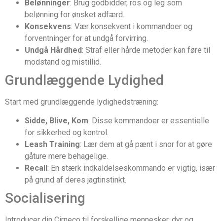
Belønninger
: Brug godbidder, ros og leg som
belønning for ønsket adfærd.
Konsekvens
: Vær konsekvent i kommandoer og
forventninger for at undgå forvirring.
Undgå Hårdhed
: Straf eller hårde metoder kan føre til
modstand og mistillid.
Grundlæggende Lydighed
Start med grundlæggende lydighedstræning:
Sidde, Blive, Kom
: Disse kommandoer er essentielle
for sikkerhed og kontrol.
Leash Training
: Lær dem at gå pænt i snor for at gøre
gåture mere behagelige.
Recall
: En stærk indkaldelseskommando er vigtig, især
på grund af deres jagtinstinkt.
Socialisering
Introducer din Cirneco til forskellige mennesker, dyr og