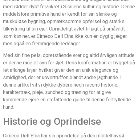
med rødder dybt forankret i Siciliens kultur og historie. Denne
middelstore primitive hund er kendt for sin slanke og
muskuløse bygning, opmærksomme opførsel og stærke
tilknytning til sin ejer. Oprindeligt avlet til jagt på småvildt
som kaniner, er Cirneco Dell Etna ikke kun en dygtig jæger,
men også en fremragende ledsager.
Med sin fine pels, opretstående ører og altid årvågen attitude
er denne race et syn for øjet. Dens konformation er bygget på
let aflange linjer, hvilket giver den en unik elegance og
smidighed, der er uovertruffen blandt andre jagthunde. I
denne artikel vil vi dykke dybere ned i racens historie,
karaktertræk, pleje, sundhed og træning for at give
kommende ejere en omfattende guide til denne fortryllende
hund.
Historie og Oprindelse
Cirneco Dell Etna har sin oprindelse på den middelhavsø