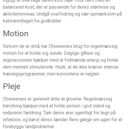
vigtigt at overvåge deres kost nøje. Fodr dem med en
balanceret kost, der er passende for deres størrelse og
aktivitetsniveau. Undgå overfodring og vær opmærksom på
kalorieindtaget fra godbidder.
Motion
Selvom de er små, har Chiweenies brug for regelmæssig
motion for at holde sig sunde. Daglige gåture og
legesessioner hjælper med at forbrænde energi og holde
dem mentalt stimulerede. Husk, at de ikke kræver intense
træningsprogrammer, men konsistens er nøglen.
Pleje
Chiweenies er generelt lette at groome. Regelmæssig
børstning hjælper med at holde pelsen i god stand og
reducerer fældning. Tjek deres ører ugentligt for tegn på
infektion, og børst deres tænder flere gange om ugen for at
forebygge tandproblemer.