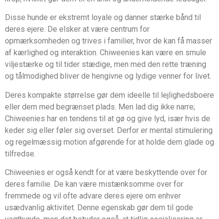
Disse hunde er ekstremt loyale og danner stærke bånd til
deres ejere. De elsker at være centrum for
opmærksomheden og trives i familier, hvor de kan få masser
af kærlighed og interaktion. Chiweenies kan være en smule
viljestærke og til tider stædige, men med den rette træning
og tålmodighed bliver de hengivne og lydige venner for livet.
Deres kompakte størrelse gør dem ideelle til lejlighedsboere
eller dem med begrænset plads. Men lad dig ikke narre;
Chiweenies har en tendens til at gø og give lyd, især hvis de
keder sig eller føler sig overset. Derfor er mental stimulering
og regelmæssig motion afgørende for at holde dem glade og
tilfredse.
Chiweenies er også kendt for at være beskyttende over for
deres familie. De kan være mistænksomme over for
fremmede og vil ofte advare deres ejere om enhver
usædvanlig aktivitet. Denne egenskab gør dem til gode