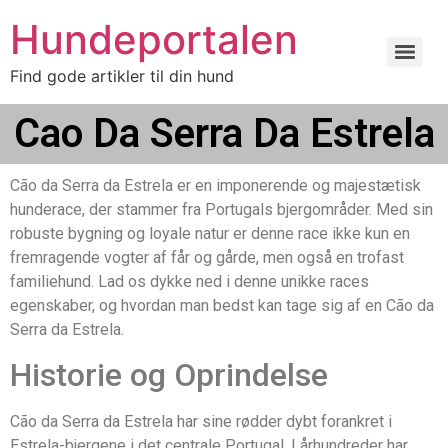
Hundeportalen
Find gode artikler til din hund
Cao Da Serra Da Estrela
Cão da Serra da Estrela er en imponerende og majestætisk
hunderace, der stammer fra Portugals bjergområder. Med sin
robuste bygning og loyale natur er denne race ikke kun en
fremragende vogter af får og gårde, men også en trofast
familiehund. Lad os dykke ned i denne unikke races
egenskaber, og hvordan man bedst kan tage sig af en Cão da
Serra da Estrela.
Historie og Oprindelse
Cão da Serra da Estrela har sine rødder dybt forankret i
Estrela-bjergene i det centrale Portugal. I århundreder har