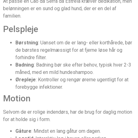
At passe en Cão da Serra da Estrela kræver dedikation, men
belønningen er en sund og glad hund, der er en del af
familien.
Pelspleje
Børstning
: Uanset om de er lang- eller korthårede, bør
de børstes regelmæssigt for at fjerne løse hår og
forhindre filter.
Badning
: Badning bør ske efter behov, typisk hver 2-3
måned, med en mild hundeshampoo.
Ørepleje
: Kontroller og rengør ørerne ugentligt for at
forebygge infektioner.
Motion
Selvom de er rolige indendørs, har de brug for daglig motion
for at holde sig i form.
Gåture
: Mindst en lang gåtur om dagen.