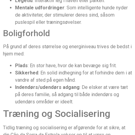
Legetid
: Interaktiv leg i haven eller parken.
Mentale udfordringer
: Som intelligente hunde nyder
de aktiviteter, der stimulerer deres sind, såsom
puslespil eller træningsøvelser.
Boligforhold
På grund af deres størrelse og energiniveau trives de bedst i
hjem med:
Plads
: En stor have, hvor de kan bevæge sig frit.
Sikkerhed
: En solid indhegning for at forhindre dem i at
vandre af sted på egen hånd.
Indendørs/udendørs adgang
: De elsker at være tæt
på deres familie, så adgang til både indendørs og
udendørs områder er ideelt.
Træning og Socialisering
Tidlig træning og socialisering er afgørende for at sikre, at
din Cão da Serra da Estrela vokser op til at være en