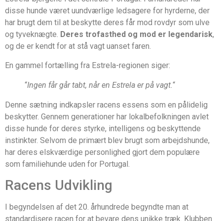
disse hunde været uundværlige ledsagere for hyrderne, der
har brugt dem til at beskytte deres får mod rovdyr som ulve
og tyveknægte.
Deres trofasthed og mod er legendarisk
,
og de er kendt for at stå vagt uanset faren.
En gammel fortælling fra Estrela-regionen siger:
“
Ingen får går tabt, når en Estrela er på vagt.
“
Denne sætning indkapsler racens essens som en pålidelig
beskytter. Gennem generationer har lokalbefolkningen avlet
disse hunde for deres styrke, intelligens og beskyttende
instinkter. Selvom de primært blev brugt som arbejdshunde,
har deres elskværdige personlighed gjort dem populære
som familiehunde uden for Portugal.
Racens Udvikling
I begyndelsen af det 20. århundrede begyndte man at
standardisere racen for at bevare dens unikke træk. Klubben