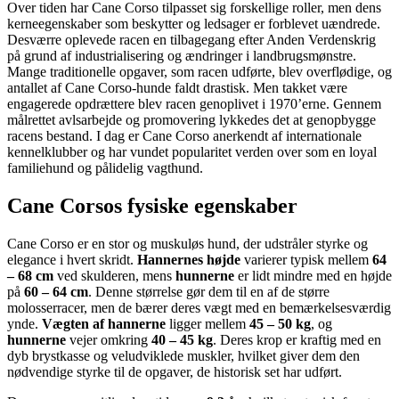
Over tiden har Cane Corso tilpasset sig forskellige roller, men dens
kerneegenskaber som beskytter og ledsager er forblevet uændrede.
Desværre oplevede racen en tilbagegang efter Anden Verdenskrig
på grund af industrialisering og ændringer i landbrugsmønstre.
Mange traditionelle opgaver, som racen udførte, blev overflødige, og
antallet af Cane Corso-hunde faldt drastisk. Men takket være
engagerede opdrættere blev racen genoplivet i 1970’erne. Gennem
målrettet avlsarbejde og promovering lykkedes det at genopbygge
racens bestand. I dag er Cane Corso anerkendt af internationale
kennelklubber og har vundet popularitet verden over som en loyal
familiehund og pålidelig vagthund.
Cane Corsos fysiske egenskaber
Cane Corso er en stor og muskuløs hund, der udstråler styrke og
elegance i hvert skridt.
Hannernes højde
varierer typisk mellem
64
– 68 cm
ved skulderen, mens
hunnerne
er lidt mindre med en højde
på
60 – 64 cm
. Denne størrelse gør dem til en af de større
molosserracer, men de bærer deres vægt med en bemærkelsesværdig
ynde.
Vægten af hannerne
ligger mellem
45 – 50 kg
, og
hunnerne
vejer omkring
40 – 45 kg
. Deres krop er kraftig med en
dyb brystkasse og veludviklede muskler, hvilket giver dem den
nødvendige styrke til de opgaver, de historisk set har udført.