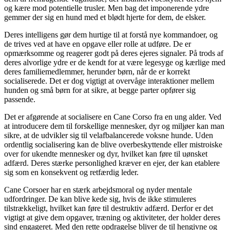
og kære mod potentielle trusler. Men bag det imponerende ydre
gemmer der sig en hund med et blødt hjerte for dem, de elsker.
Deres intelligens gør dem hurtige til at forstå nye kommandoer, og
de trives ved at have en opgave eller rolle at udføre. De er
opmærksomme og reagerer godt på deres ejeres signaler. På trods af
deres alvorlige ydre er de kendt for at være legesyge og kærlige med
deres familiemedlemmer, herunder børn, når de er korrekt
socialiserede. Det er dog vigtigt at overvåge interaktioner mellem
hunden og små børn for at sikre, at begge parter opfører sig
passende.
Det er afgørende at socialisere en Cane Corso fra en ung alder. Ved
at introducere dem til forskellige mennesker, dyr og miljøer kan man
sikre, at de udvikler sig til velafbalancerede voksne hunde. Uden
ordentlig socialisering kan de blive overbeskyttende eller mistroiske
over for ukendte mennesker og dyr, hvilket kan føre til uønsket
adfærd. Deres stærke personlighed kræver en ejer, der kan etablere
sig som en konsekvent og retfærdig leder.
Cane Corsoer har en stærk arbejdsmoral og nyder mentale
udfordringer. De kan blive kede sig, hvis de ikke stimuleres
tilstrækkeligt, hvilket kan føre til destruktiv adfærd. Derfor er det
vigtigt at give dem opgaver, træning og aktiviteter, der holder deres
sind engageret. Med den rette opdragelse bliver de til hengivne og