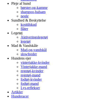
Pleje af hund
børster-og-kamme
shampoo-balsam
negle
Sundhed & Beskyttelse
kosttilskud
flåter
Legetøj
Aktiveringslegetøj
legetøj
Mad & Vandskåle
Mad-og-vandskål
slowfeeder
Hundens ejer
vinterjakke-kvinder
Vinterjakke-mand
regntøj-kvinder
regntøj-mand
fodtøj-kvinder
fodtøj-mand
Lys-reflekser
Artikler
Hunderacer