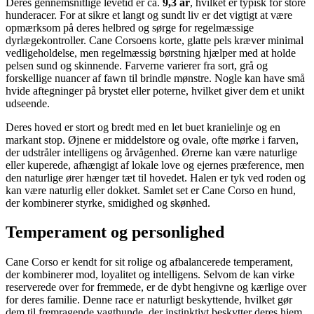
Deres gennemsnitlige levetid er ca.
9,3 år
, hvilket er typisk for store
hunderacer. For at sikre et langt og sundt liv er det vigtigt at være
opmærksom på deres helbred og sørge for regelmæssige
dyrlægekontroller. Cane Corsoens korte, glatte pels kræver minimal
vedligeholdelse, men regelmæssig børstning hjælper med at holde
pelsen sund og skinnende. Farverne varierer fra sort, grå og
forskellige nuancer af fawn til brindle mønstre. Nogle kan have små
hvide aftegninger på brystet eller poterne, hvilket giver dem et unikt
udseende.
Deres hoved er stort og bredt med en let buet kranielinje og en
markant stop. Øjnene er middelstore og ovale, ofte mørke i farven,
der udstråler intelligens og årvågenhed. Ørerne kan være naturlige
eller kuperede, afhængigt af lokale love og ejernes præference, men
den naturlige ører hænger tæt til hovedet. Halen er tyk ved roden og
kan være naturlig eller dokket. Samlet set er Cane Corso en hund,
der kombinerer styrke, smidighed og skønhed.
Temperament og personlighed
Cane Corso er kendt for sit rolige og afbalancerede temperament,
der kombinerer mod, loyalitet og intelligens. Selvom de kan virke
reserverede over for fremmede, er de dybt hengivne og kærlige over
for deres familie. Denne race er naturligt beskyttende, hvilket gør
dem til fremragende vagthunde, der instinktivt beskytter deres hjem