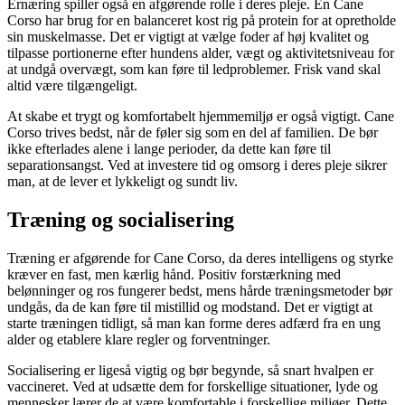
Ernæring spiller også en afgørende rolle i deres pleje. En Cane
Corso har brug for en balanceret kost rig på protein for at opretholde
sin muskelmasse. Det er vigtigt at vælge foder af høj kvalitet og
tilpasse portionerne efter hundens alder, vægt og aktivitetsniveau for
at undgå overvægt, som kan føre til ledproblemer. Frisk vand skal
altid være tilgængeligt.
At skabe et trygt og komfortabelt hjemmemiljø er også vigtigt. Cane
Corso trives bedst, når de føler sig som en del af familien. De bør
ikke efterlades alene i lange perioder, da dette kan føre til
separationsangst. Ved at investere tid og omsorg i deres pleje sikrer
man, at de lever et lykkeligt og sundt liv.
Træning og socialisering
Træning er afgørende for Cane Corso, da deres intelligens og styrke
kræver en fast, men kærlig hånd. Positiv forstærkning med
belønninger og ros fungerer bedst, mens hårde træningsmetoder bør
undgås, da de kan føre til mistillid og modstand. Det er vigtigt at
starte træningen tidligt, så man kan forme deres adfærd fra en ung
alder og etablere klare regler og forventninger.
Socialisering er ligeså vigtig og bør begynde, så snart hvalpen er
vaccineret. Ved at udsætte dem for forskellige situationer, lyde og
mennesker lærer de at være komfortable i forskellige miljøer. Dette