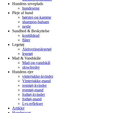
Hundens soveplads
hundeseng
Pleje af hund
børster-og-kamme
shampoo-balsam
negle
Sundhed & Beskyttelse
kosttilskud
flåter
Legetøj
Aktiveringslegetøj
legetøj
Mad & Vandskåle
Mad-og-vandskål
slowfeeder
Hundens ejer
vinterjakke-kvinder
Vinterjakke-mand
regntøj-kvinder
regntøj-mand
fodtøj-kvinder
fodtøj-mand
Lys-reflekser
Artikler
Hunderacer