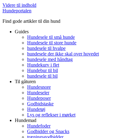
Videre til indhold
Hundeportalen
Find gode artikler til din hund
Guides
Hundesele til små hunde
Hundesele til store hunde
hundesele til hvalpe
hundesele der ikke skal over hovedet
hundesele med håndtag
Hundekurv i flet
Hundebur til bil
hundesele til bil
Til gåturen
Hundesnore
Hundeseler
Hundeposer
Godbidstaske
Hundetøj
Lys og reflekser i mørket
Hundemad
Hundefoder
Godbidder og Snacks
træningsgodbidder