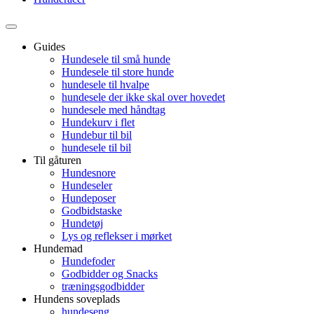
Guides
Hundesele til små hunde
Hundesele til store hunde
hundesele til hvalpe
hundesele der ikke skal over hovedet
hundesele med håndtag
Hundekurv i flet
Hundebur til bil
hundesele til bil
Til gåturen
Hundesnore
Hundeseler
Hundeposer
Godbidstaske
Hundetøj
Lys og reflekser i mørket
Hundemad
Hundefoder
Godbidder og Snacks
træningsgodbidder
Hundens soveplads
hundeseng