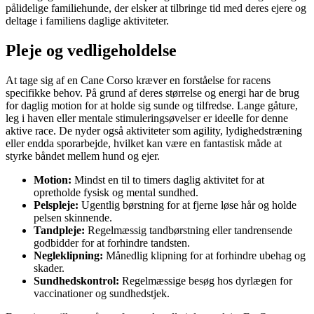
pålidelige familiehunde, der elsker at tilbringe tid med deres ejere og
deltage i familiens daglige aktiviteter.
Pleje og vedligeholdelse
At tage sig af en Cane Corso kræver en forståelse for racens
specifikke behov. På grund af deres størrelse og energi har de brug
for daglig motion for at holde sig sunde og tilfredse. Lange gåture,
leg i haven eller mentale stimuleringsøvelser er ideelle for denne
aktive race. De nyder også aktiviteter som agility, lydighedstræning
eller endda sporarbejde, hvilket kan være en fantastisk måde at
styrke båndet mellem hund og ejer.
Motion:
Mindst en til to timers daglig aktivitet for at
opretholde fysisk og mental sundhed.
Pelspleje:
Ugentlig børstning for at fjerne løse hår og holde
pelsen skinnende.
Tandpleje:
Regelmæssig tandbørstning eller tandrensende
godbidder for at forhindre tandsten.
Negleklipning:
Månedlig klipning for at forhindre ubehag og
skader.
Sundhedskontrol:
Regelmæssige besøg hos dyrlægen for
vaccinationer og sundhedstjek.