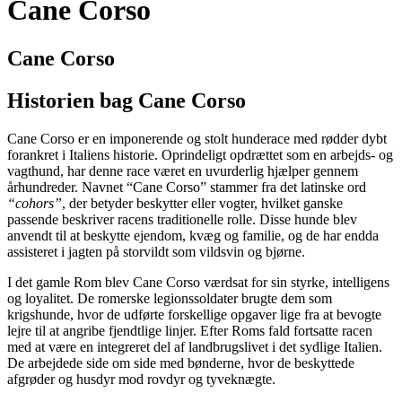
Cane Corso
Cane Corso
Historien bag Cane Corso
Cane Corso er en imponerende og stolt hunderace med rødder dybt
forankret i Italiens historie. Oprindeligt opdrættet som en arbejds- og
vagthund, har denne race været en uvurderlig hjælper gennem
århundreder. Navnet “Cane Corso” stammer fra det latinske ord
“cohors”
, der betyder beskytter eller vogter, hvilket ganske
passende beskriver racens traditionelle rolle. Disse hunde blev
anvendt til at beskytte ejendom, kvæg og familie, og de har endda
assisteret i jagten på storvildt som vildsvin og bjørne.
I det gamle Rom blev Cane Corso værdsat for sin styrke, intelligens
og loyalitet. De romerske legionssoldater brugte dem som
krigshunde, hvor de udførte forskellige opgaver lige fra at bevogte
lejre til at angribe fjendtlige linjer. Efter Roms fald fortsatte racen
med at være en integreret del af landbrugslivet i det sydlige Italien.
De arbejdede side om side med bønderne, hvor de beskyttede
afgrøder og husdyr mod rovdyr og tyveknægte.