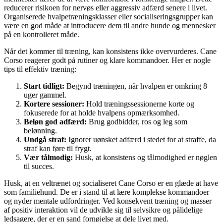
reducerer risikoen for nervøs eller aggressiv adfærd senere i livet.
Organiserede hvalpetræningsklasser eller socialiseringsgrupper kan
være en god måde at introducere dem til andre hunde og mennesker
på en kontrolleret måde.
Når det kommer til træning, kan konsistens ikke overvurderes. Cane
Corso reagerer godt på rutiner og klare kommandoer. Her er nogle
tips til effektiv træning:
Start tidligt:
Begynd træningen, når hvalpen er omkring 8
uger gammel.
Kortere sessioner:
Hold træningssessionerne korte og
fokuserede for at holde hvalpens opmærksomhed.
Beløn god adfærd:
Brug godbidder, ros og leg som
belønning.
Undgå straf:
Ignorer uønsket adfærd i stedet for at straffe, da
straf kan føre til frygt.
Vær tålmodig:
Husk, at konsistens og tålmodighed er nøglen
til succes.
Husk, at en veltrænet og socialiseret Cane Corso er en glæde at have
som familiehund. De er i stand til at lære komplekse kommandoer
og nyder mentale udfordringer. Ved konsekvent træning og masser
af positiv interaktion vil de udvikle sig til selvsikre og pålidelige
ledsagere, der er en sand fornøjelse at dele livet med.