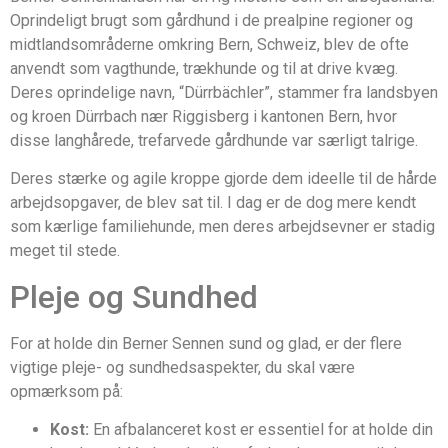
Oprindeligt brugt som gårdhund i de prealpine regioner og
midtlandsområderne omkring Bern, Schweiz, blev de ofte
anvendt som vagthunde, trækhunde og til at drive kvæg.
Deres oprindelige navn, “Dürrbächler”, stammer fra landsbyen
og kroen Dürrbach nær Riggisberg i kantonen Bern, hvor
disse langhårede, trefarvede gårdhunde var særligt talrige.
Deres stærke og agile kroppe gjorde dem ideelle til de hårde
arbejdsopgaver, de blev sat til. I dag er de dog mere kendt
som kærlige familiehunde, men deres arbejdsevner er stadig
meget til stede.
Pleje og Sundhed
For at holde din Berner Sennen sund og glad, er der flere
vigtige pleje- og sundhedsaspekter, du skal være
opmærksom på:
Kost:
En afbalanceret kost er essentiel for at holde din