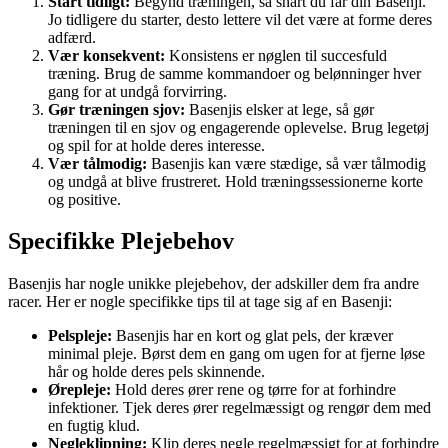
Start tidligt:
Begynd træningen, så snart du får din Basenji.
Jo tidligere du starter, desto lettere vil det være at forme deres
adfærd.
Vær konsekvent:
Konsistens er nøglen til succesfuld
træning. Brug de samme kommandoer og belønninger hver
gang for at undgå forvirring.
Gør træningen sjov:
Basenjis elsker at lege, så gør
træningen til en sjov og engagerende oplevelse. Brug legetøj
og spil for at holde deres interesse.
Vær tålmodig:
Basenjis kan være stædige, så vær tålmodig
og undgå at blive frustreret. Hold træningssessionerne korte
og positive.
Specifikke Plejebehov
Basenjis har nogle unikke plejebehov, der adskiller dem fra andre
racer. Her er nogle specifikke tips til at tage sig af en Basenji:
Pelspleje:
Basenjis har en kort og glat pels, der kræver
minimal pleje. Børst dem en gang om ugen for at fjerne løse
hår og holde deres pels skinnende.
Ørepleje:
Hold deres ører rene og tørre for at forhindre
infektioner. Tjek deres ører regelmæssigt og rengør dem med
en fugtig klud.
Negleklipning:
Klip deres negle regelmæssigt for at forhindre