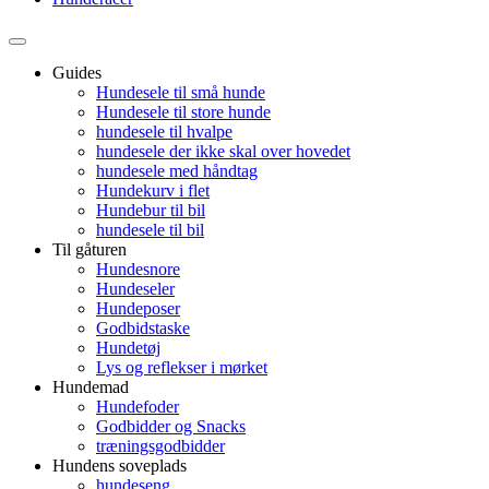
Guides
Hundesele til små hunde
Hundesele til store hunde
hundesele til hvalpe
hundesele der ikke skal over hovedet
hundesele med håndtag
Hundekurv i flet
Hundebur til bil
hundesele til bil
Til gåturen
Hundesnore
Hundeseler
Hundeposer
Godbidstaske
Hundetøj
Lys og reflekser i mørket
Hundemad
Hundefoder
Godbidder og Snacks
træningsgodbidder
Hundens soveplads
hundeseng