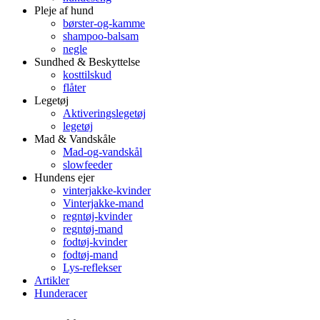
Pleje af hund
børster-og-kamme
shampoo-balsam
negle
Sundhed & Beskyttelse
kosttilskud
flåter
Legetøj
Aktiveringslegetøj
legetøj
Mad & Vandskåle
Mad-og-vandskål
slowfeeder
Hundens ejer
vinterjakke-kvinder
Vinterjakke-mand
regntøj-kvinder
regntøj-mand
fodtøj-kvinder
fodtøj-mand
Lys-reflekser
Artikler
Hunderacer