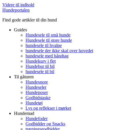
Videre til indhold
Hundeportalen
Find gode artikler til din hund
Guides
Hundesele til små hunde
Hundesele til store hunde
hundesele til hvalpe
hundesele der ikke skal over hovedet
hundesele med håndtag
Hundekurv i flet
Hundebur til bil
hundesele til bil
Til gåturen
Hundesnore
Hundeseler
Hundeposer
Godbidstaske
Hundetøj
Lys og reflekser i mørket
Hundemad
Hundefoder
Godbidder og Snacks
træningsgodbidder