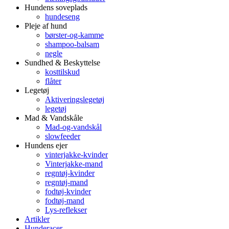
Hundens soveplads
hundeseng
Pleje af hund
børster-og-kamme
shampoo-balsam
negle
Sundhed & Beskyttelse
kosttilskud
flåter
Legetøj
Aktiveringslegetøj
legetøj
Mad & Vandskåle
Mad-og-vandskål
slowfeeder
Hundens ejer
vinterjakke-kvinder
Vinterjakke-mand
regntøj-kvinder
regntøj-mand
fodtøj-kvinder
fodtøj-mand
Lys-reflekser
Artikler
Hunderacer