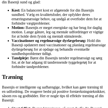
din Basenji sund og glad:
Kost:
En balanceret kost er afgørende for din Basenjis
sundhed. Vælg en kvalitetsfoder, der opfylder deres
ernæringsmæssige behov, og undgå at overfodre dem for at
forhindre vægtproblemer.
Motion:
Basenjis er meget energiske og har brug for daglig
motion. Lange gåture, leg og mentale udfordringer er vigtige
for at holde dem fysisk og mentalt stimulerede.
Vaccinationer og regelmæssige dyrlægebesøg:
Hold din
Basenji opdateret med vaccinationer og planlæg regelmæssige
dyrlægebesøg for at opdage og behandle eventuelle
sundhedsproblemer tidligt.
Tandpleje:
Børst din Basenjis tænder regelmæssigt og sørg
for, at de har adgang til tandrensende tyggelegetøj for at
forhindre tandproblemer.
Træning
Basenjis er intelligente og uafhængige, hvilket kan gøre træning til
en udfordring. De reagerer bedst på positive forstærkningsteknikker,
såsom ros og godbidder. Her er nogle tips til effektiv træning af din
Basenji: